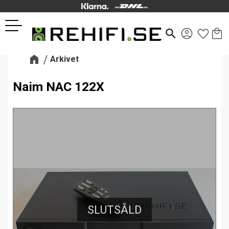
Kund
Favor
Meny
search
Arkivet
Naim NAC 122X
SLUTSÅLD