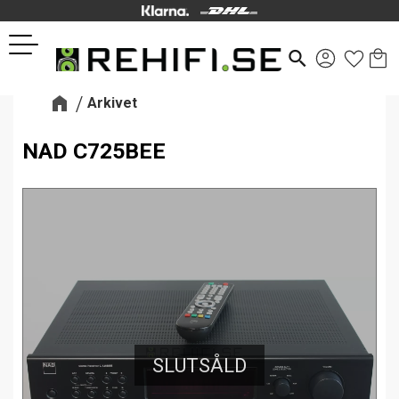
Kund
Favor
Meny
search
Arkivet
NAD C725BEE
SLUTSÅLD