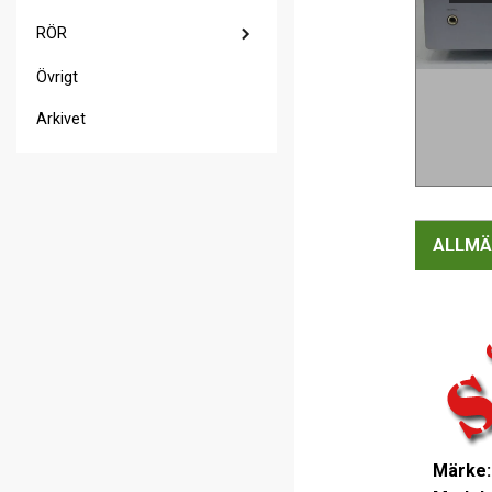
RÖR
Övrigt
Arkivet
ALLMÄ
Märke: