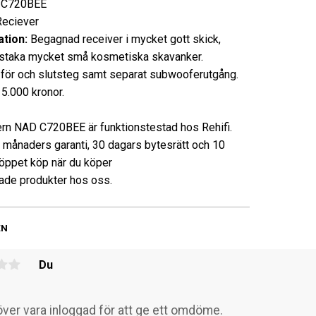
C720BEE
ciever
tion:
Begagnad receiver i mycket gott skick,
taka mycket små kosmetiska skavanker.
 för och slutsteg samt separat subwooferutgång.
5.000 kronor.
rn NAD C720BEE är funktionstestad hos Rehifi.
3 månaders garanti, 30 dagars bytesrätt och 10
öppet köp när du köper
de produkter hos oss.
EN
Du