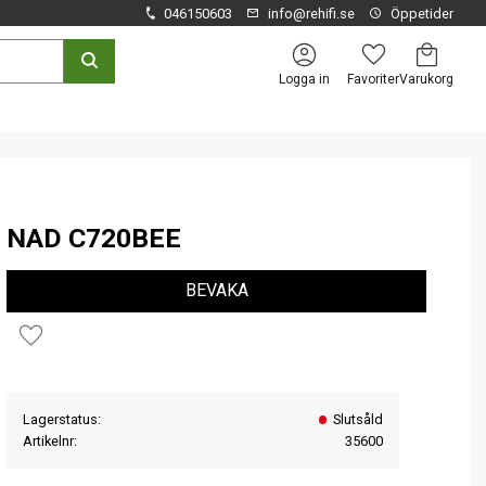
046150603
info@rehifi.se
Öppetider
Kundvagn
Favoriter
Logga in
NAD C720BEE
BEVAKA
Lägg till i favoriter
Lagerstatus
Slutsåld
Artikelnr
35600