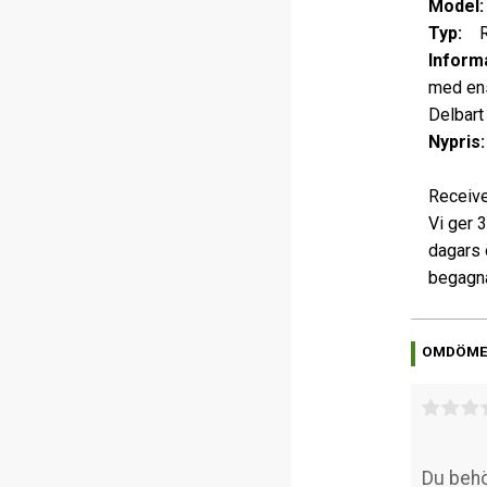
Model:
Typ:
Re
Informa
med ens
Delbart
Nypris:
Receive
Vi ger 
dagars 
begagna
OMDÖM