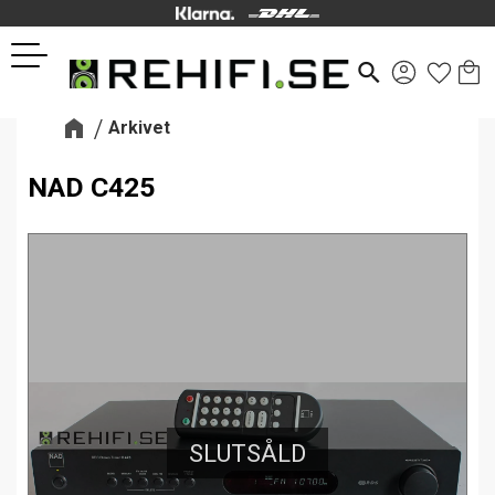
Kund
Favor
Meny
search
Arkivet
NAD C425
SLUTSÅLD