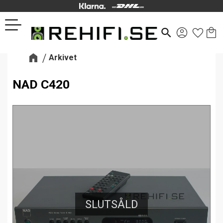
Kund
Favor
Meny
search
Arkivet
NAD C420
SLUTSÅLD