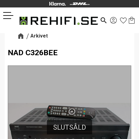
Kund
Favor
Meny
search
Arkivet
NAD C326BEE
SLUTSÅLD