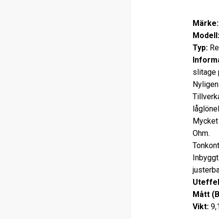
Märke:
Modell
Typ:
Re
Informa
slitage
Nyligen
Tillverk
låglöne
Mycket 
Ohm.
Tonkont
Inbyggt
justerba
Uteffek
Mått (
Vikt:
9,