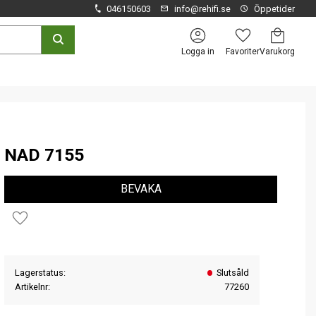
046150603
info@rehifi.se
Öppetider
Kundvagn
Favoriter
Logga in
NAD 7155
BEVAKA
Lägg till i favoriter
Lagerstatus
Slutsåld
Artikelnr
77260