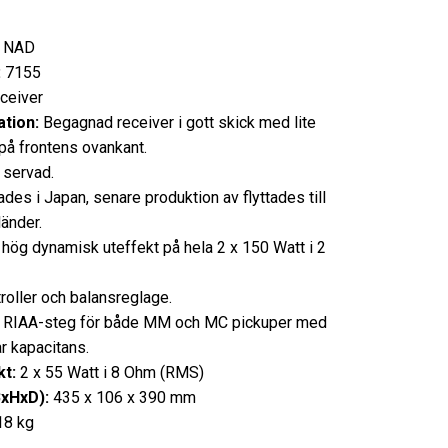
NAD
:
7155
ceiver
tion:
Begagnad receiver i gott skick med lite
 på
frontens ovankant.
 servad.
ades i Japan, senare produktion av flyttades till
länder.
hög dynamisk uteffekt på hela 2 x 150 Watt i 2
roller och balansreglage.
 RIAA-steg för både MM och MC pickuper med
r kapacitans.
t:
2 x 55 Watt i 8 Ohm (RMS)
BxHxD):
435 x 106 x 390 mm
18 kg