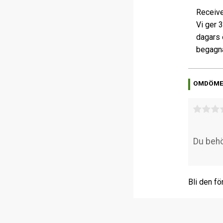
Receive
Vi ger 
dagars 
begagna
OMDÖM
Bli den fö