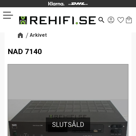
Kund
Favor
Meny
search
Arkivet
NAD 7140
SLUTSÅLD