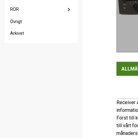
RÖR
Övrigt
Arkivet
ALLMÄ
Receiver A
informati
Först till
till vårt 
månaders 