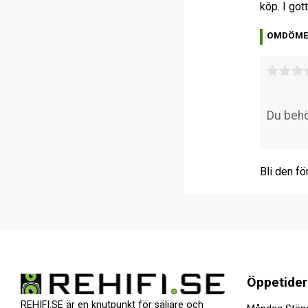
köp. I got
OMDÖM
Bli den fö
Öppetider
REHIFI.SE är en knutpunkt för säljare och