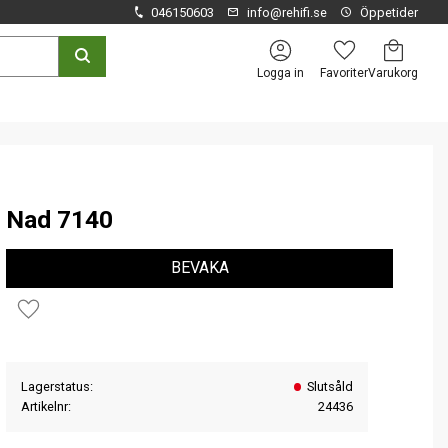
046150603
info@rehifi.se
Öppetider
Kundvagn
Favoriter
Logga in
Nad 7140
BEVAKA
Lägg till i favoriter
Lagerstatus
Slutsåld
Artikelnr
24436