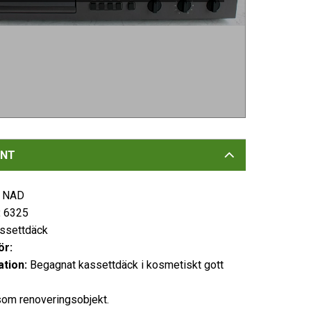
NT
NAD
:
6325
ssettdäck
ör:
tion:
Begagnat kassettdäck i kosmetiskt gott
som renoveringsobjekt.