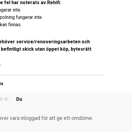
e fel har noterats av Rehifi:
gerar inte.
olning fungerar inte.
 kan finnas.
ehöver service/renoveringsarbeten och
i befintligt skick utan öppet köp, bytesrätt
.
EN
Du