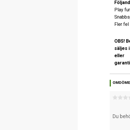
Följand
Play fun
Snabbsp
Fler fel
OBS! B
säljes 
eller
garanti
OMDÖM