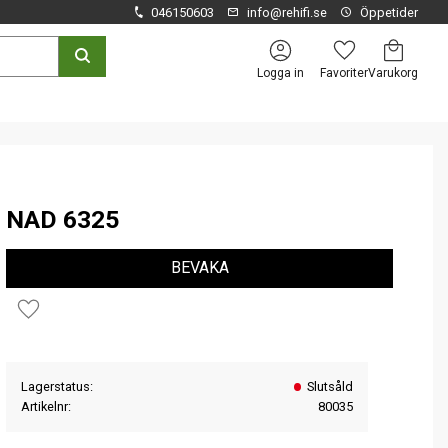
046150603
info@rehifi.se
Öppetider
Kundvagn
Favoriter
Logga in
NAD 6325
BEVAKA
Lägg till i favoriter
Lagerstatus
Slutsåld
Artikelnr
80035