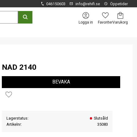
046150603
info@rehifi.se
Öppetider
Kundvagn
Favoriter
Logga in
NAD 2140
BEVAKA
Lägg till i favoriter
Lagerstatus
Slutsåld
Artikelnr
35083