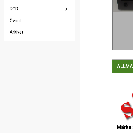
RÖR
Övrigt
Arkivet
ALLMÄ
Märke: