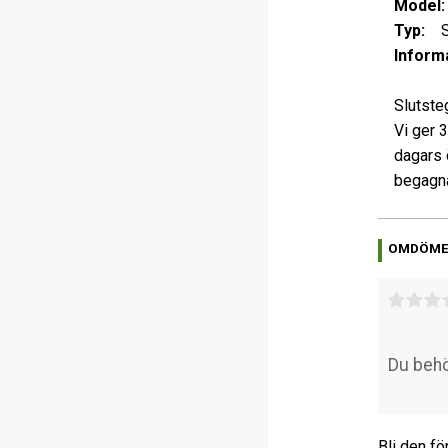
Model:
Typ:
Sl
Informa
Slutste
Vi ger 
dagars 
begagna
OMDÖM
Bli den fö