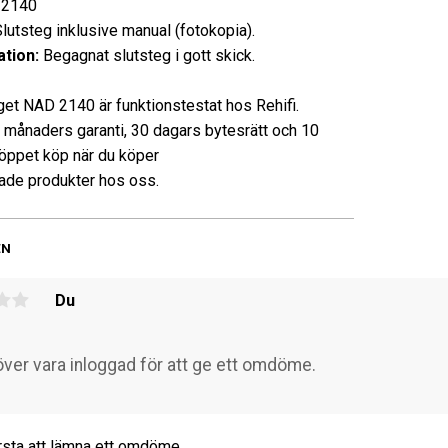
2140
utsteg inklusive manual (fotokopia).
tion:
Begagnat slutsteg i gott skick.
get NAD 2140 är funktionstestat hos Rehifi.
3 månaders garanti, 30 dagars bytesrätt och 10
öppet köp när du köper
de produkter hos oss.
EN
Du
rsta att lämna ett omdöme.