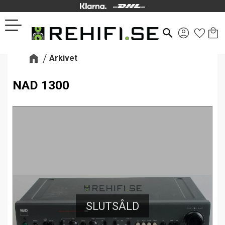
Kund
Favor
Meny
search
Arkivet
NAD 1300
SLUTSÅLD