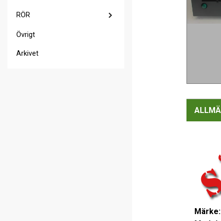
RÖR
Övrigt
Arkivet
ALLMÄ
Märke: