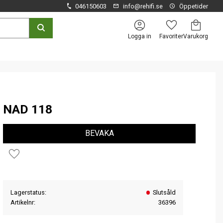
046150603
info@rehifi.se
Öppetider
Kundvagn
Favoriter
Logga in
NAD 118
BEVAKA
Lägg till i favoriter
Lagerstatus
Slutsåld
Artikelnr
36396