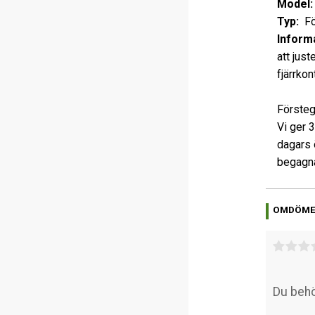
Model:
Typ:
Fö
Informa
att just
fjärrkon
Försteg
Vi ger 
dagars 
begagna
OMDÖM