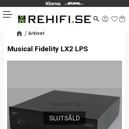
Kund
Favor
Meny
search
Arkivet
Musical Fidelity LX2 LPS
SLUTSÅLD