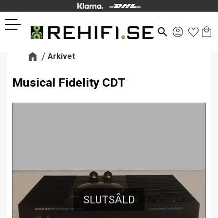
Kund
Favor
Meny
search
Arkivet
Musical Fidelity CDT
SLUTSÅLD