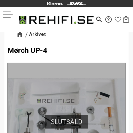
Kund
Favor
Meny
search
Arkivet
Mørch UP-4
SLUTSÅLD