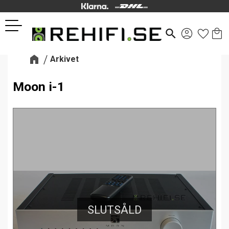
Kund
Favor
Meny
search
Arkivet
Moon i-1
SLUTSÅLD