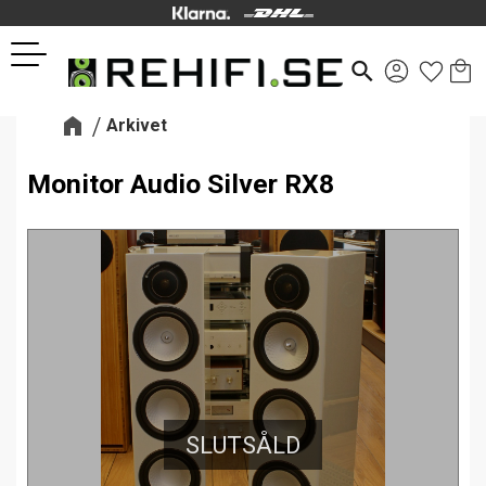
Kund
Favor
Meny
search
Arkivet
Monitor Audio Silver RX8
SLUTSÅLD