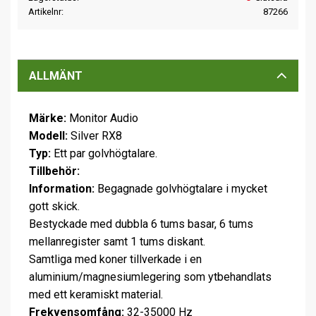
Artikelnr
87266
ALLMÄNT
Märke:
Monitor Audio
Modell:
Silver RX8
Typ:
Ett par golvhögtalare.
Tillbehör:
Information:
Begagnade golvhögtalare i mycket
gott skick.
Bestyckade med dubbla 6 tums basar, 6 tums
mellanregister samt 1 tums diskant.
Samtliga med koner tillverkade i en
aluminium/magnesiumlegering som ytbehandlats
med ett keramiskt material.
Frekvensomfång:
32-35000 Hz