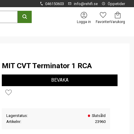
046150603
info@rehifi.se
Öppetider
Kundvagn
Favoriter
Logga in
MIT CVT Terminator 1 RCA
BEVAKA
Lägg till i favoriter
Lagerstatus
Slutsåld
Artikelnr
23960