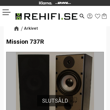
Kund
Favor
Meny
search
Arkivet
Mission 737R
SLUTSÅLD