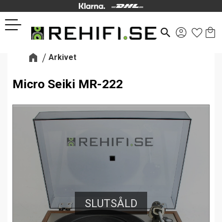
Kund
Favor
Meny
search
Arkivet
Micro Seiki MR-222
SLUTSÅLD