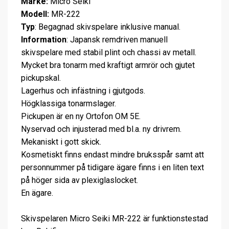
Märke:
Micro Seiki
Modell:
MR-222
Typ
: Begagnad skivspelare inklusive manual.
Information
: Japansk remdriven manuell
skivspelare med stabil plint och chassi av metall.
Mycket bra tonarm med kraftigt armrör och gjutet
pickupskal.
Lagerhus och infästning i gjutgods.
Högklassiga tonarmslager.
Pickupen är en ny Ortofon OM 5E.
Nyservad och injusterad med bl.a. ny drivrem.
Mekaniskt i gott skick.
Kosmetiskt finns endast mindre bruksspår samt att
personnummer på tidigare ägare finns i en liten text
på höger sida av plexiglaslocket.
En ägare.
Skivspelaren Micro Seiki MR-222 är funktionstestad