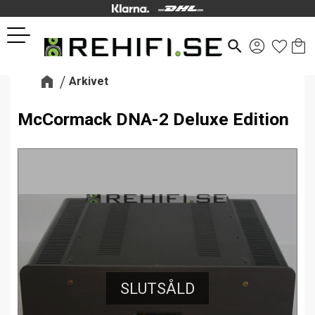
Kund
Favor
Meny
search
Arkivet
McCormack DNA-2 Deluxe Edition
SLUTSÅLD