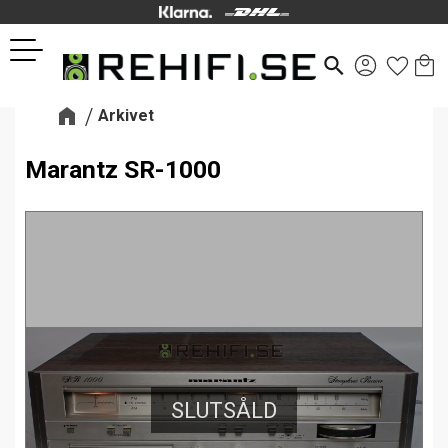
Kund
Favor
Meny
search
Arkivet
Marantz SR-1000
SLUTSÅLD