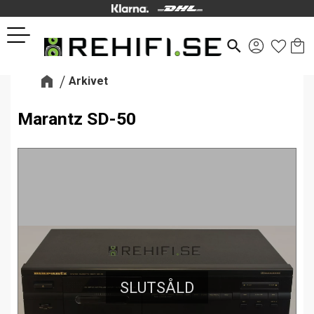
Kund
Favor
Meny
search
Arkivet
Marantz SD-50
SLUTSÅLD