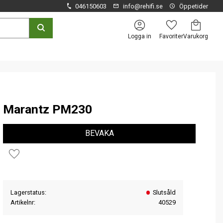
046150603
info@rehifi.se
Öppetider
Kundvagn
Favoriter
Logga in
Marantz PM230
BEVAKA
Lägg till i favoriter
Lagerstatus
Slutsåld
Artikelnr
40529