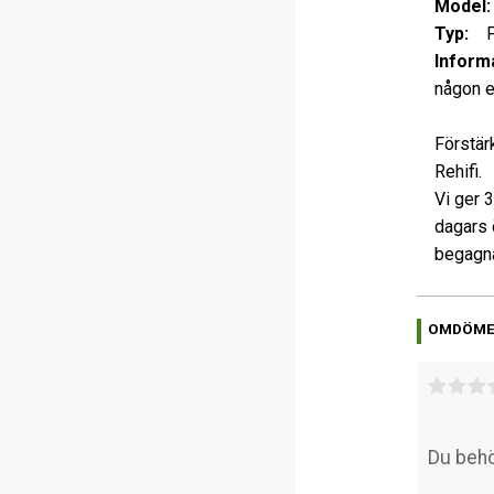
Model:
Typ:
Fö
Informa
någon e
Förstär
Rehifi.
Vi ger 
dagars 
begagna
OMDÖM