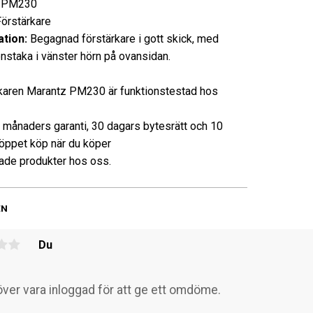
PM230
rstärkare
tion:
Begagnad förstärkare i gott skick, med
nstaka i vänster hörn på ovansidan.
karen Marantz PM230 är funktionstestad hos
3 månaders garanti, 30 dagars bytesrätt och 10
öppet köp när du köper
de produkter hos oss.
EN
Du