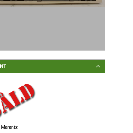
NT
Marantz