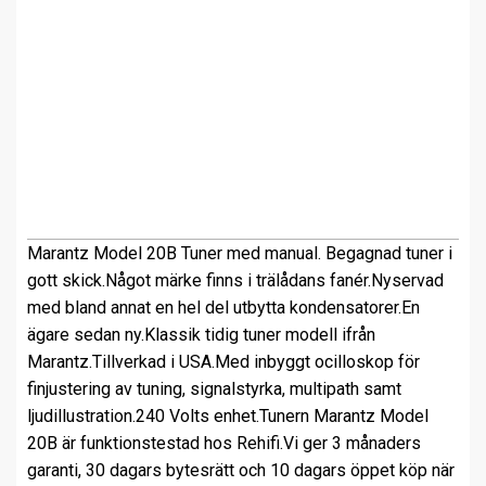
Marantz
Model 20B
Tuner med manual.
Begagnad tuner i
gott skick.
Något märke finns i trälådans fanér.
Nyservad
med bland annat en hel del utbytta kondensatorer.
En
ägare sedan ny.
Klassik tidig tuner modell ifrån
Marantz.
Tillverkad i USA.
Med inbyggt ocilloskop för
finjustering av tuning, signalstyrka, multipath samt
ljudillustration.
240 Volts enhet.
Tunern Marantz Model
20B är funktionstestad hos Rehifi.
Vi ger 3 månaders
garanti, 30 dagars bytesrätt och 10 dagars öppet köp när