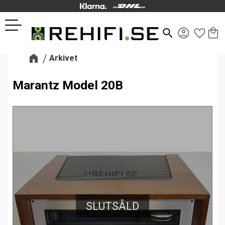
Kund
Favor
Meny
search
Arkivet
Marantz Model 20B
SLUTSÅLD