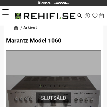
Kund
Favor
Meny
search
Arkivet
Marantz Model 1060
SLUTSÅLD