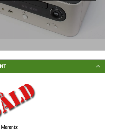
NT
Marantz