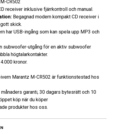
M-CR502
receiver inklusive fjärrkontroll och manual.
tion:
Begagnad modern kompakt CD receiver i
gott skick.
rn har USB-ingång som kan spela upp MP3 och
n subwoofer-utgång för en aktiv subwoofer
bbla högtalarkontakter.
4.000 kronor.
ivern Marantz M-CR502 är funktionstestad hos
3 månaders garanti, 30 dagars bytesrätt och 10
öppet köp när du köper
de produkter hos oss.
EN