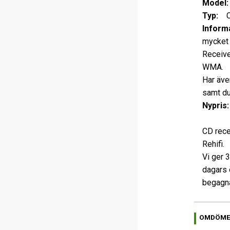
Model:
Typ:
CD 
Informa
mycket 
Receive
WMA.
Har äve
samt du
Nypris:
CD rece
Rehifi.
Vi ger 
dagars 
begagna
OMDÖM