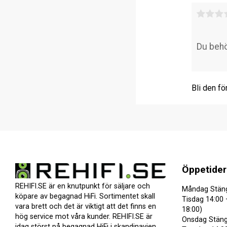
Bli den fö
Öppetider
REHIFI.SE är en knutpunkt för säljare och
Måndag Stän
köpare av begagnad HiFi. Sortimentet skall
Tisdag 14:00 
vara brett och det är viktigt att det finns en
18:00)
hög service mot våra kunder. REHIFI.SE är
Onsdag Stäng
idag störst på begagnad HiFi i skandinavien