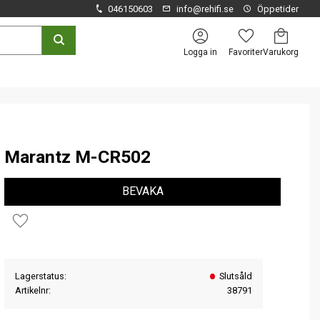
046150603
info@rehifi.se
Öppetider
Kundvagn
Favoriter
Logga in
Marantz M-CR502
BEVAKA
Lägg till i favoriter
Lagerstatus
Slutsåld
Artikelnr
38791