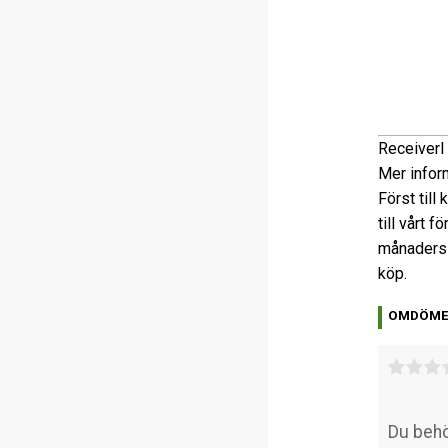
Receiver
I
Mer infor
Först till
till vårt 
månaders 
köp.
OMDÖM