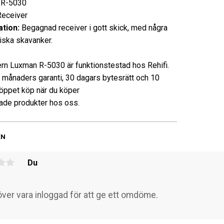
R-5030
ceiver
tion:
Begagnad receiver i gott skick, med några
ska skavanker.
rn Luxman R-5030 är funktionstestad hos Rehifi.
3 månaders garanti, 30 dagars bytesrätt och 10
öppet köp när du köper
de produkter hos oss.
EN
Du