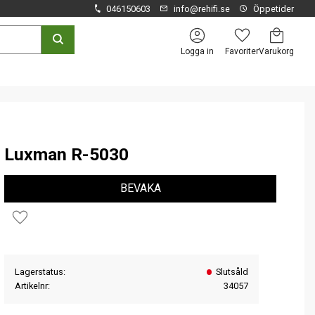
046150603
info@rehifi.se
Öppetider
Kundvagn
Favoriter
Logga in
Luxman R-5030
BEVAKA
Lägg till i favoriter
Lagerstatus
Slutsåld
Artikelnr
34057