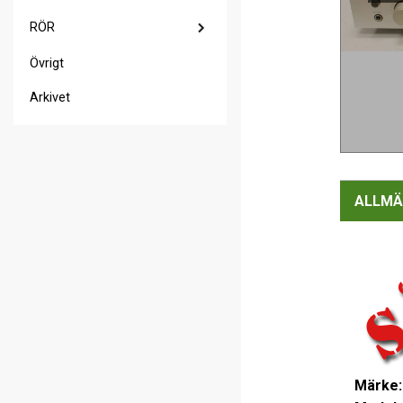
RÖR
Övrigt
Arkivet
ALLMÄ
Märke: