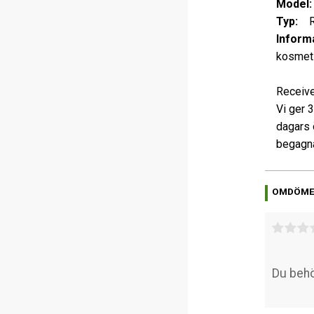
Model:
Typ:
Re
Informa
kosmeti
Receive
Vi ger 
dagars 
begagna
OMDÖM