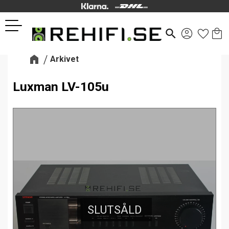
Kund
Favor
Meny
search
Arkivet
Luxman LV-105u
SLUTSÅLD