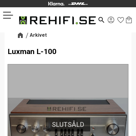
Kund
Favor
Meny
search
Arkivet
Luxman L-100
SLUTSÅLD