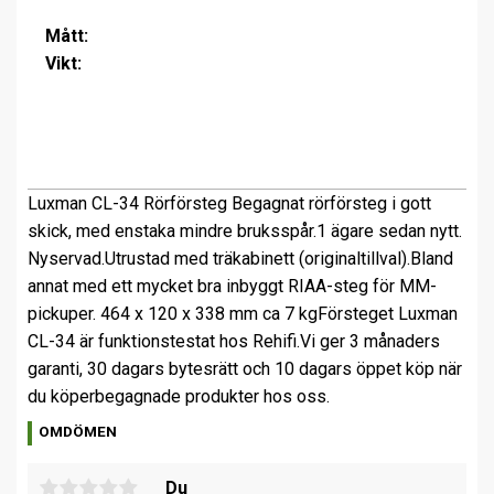
Mått:
Vikt:
Luxman
CL-34
Rörförsteg
Begagnat rörförsteg i gott
skick, med enstaka mindre bruksspår.
1 ägare sedan nytt.
Nyservad.
Utrustad med träkabinett (originaltillval).
Bland
annat med ett mycket bra inbyggt RIAA-steg för MM-
pickuper.
464 x 120 x 338 mm
ca 7 kg
Försteget Luxman
CL-34 är funktionstestat hos Rehifi.
Vi ger 3 månaders
garanti, 30 dagars bytesrätt och 10 dagars öppet köp när
du köper
begagnade produkter hos oss.
OMDÖMEN
Du