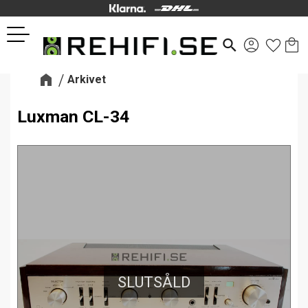
Kund
Favor
Meny
search
Arkivet
Luxman CL-34
SLUTSÅLD