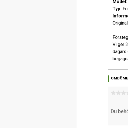
Model:
Typ:
För
Informa
Original
Försteg
Vi ger 
dagars 
begagna
OMDÖM