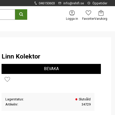
046150603
info@rehifi.se
Öppetider
Kundvagn
Favoriter
Logga in
Linn Kolektor
BEVAKA
Lägg till i favoriter
Lagerstatus
Slutsåld
Artikelnr
34729