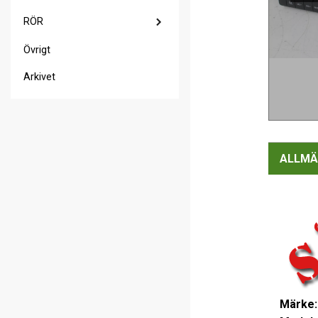
RÖR
Övrigt
Arkivet
ALLMÄ
Märke: