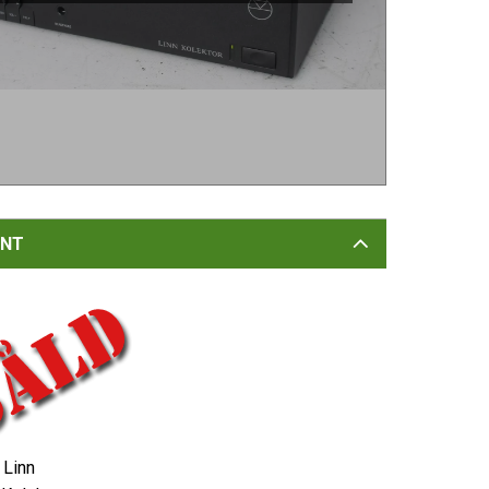
NT
Linn