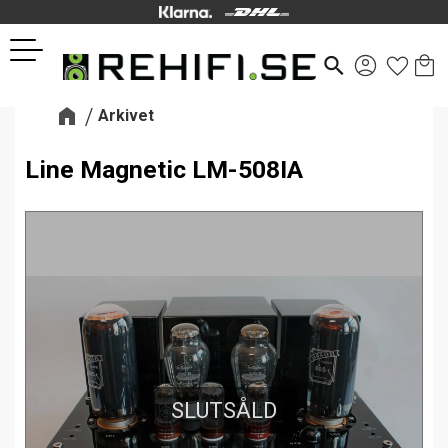
Kund
Favor
Meny
search
Arkivet
Line Magnetic LM-508IA
SLUTSÅLD