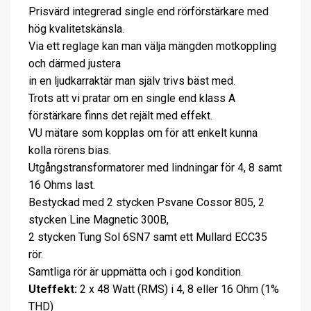
Prisvärd integrerad single end rörförstärkare med
hög kvalitetskänsla.
Via ett reglage kan man välja mängden motkoppling
och därmed justera
in en ljudkarraktär man själv trivs bäst med.
Trots att vi pratar om en single end klass A
förstärkare finns det rejält med effekt.
VU mätare som kopplas om för att enkelt kunna
kolla rörens bias.
Utgångstransformatorer med lindningar för 4, 8 samt
16 Ohms last.
Bestyckad med 2 stycken Psvane Cossor 805, 2
stycken Line Magnetic 300B,
2 stycken Tung Sol 6SN7 samt ett Mullard ECC35
rör.
Samtliga rör är uppmätta och i god kondition.
Uteffekt:
2 x 48 Watt (RMS) i 4, 8 eller 16 Ohm (1%
THD)