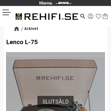
Kund
Favor
Meny
search
Arkivet
Lenco L-75
SLUTSÅLD