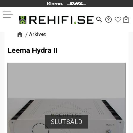
Kund
Favor
Meny
search
Arkivet
Leema Hydra II
SLUTSÅLD