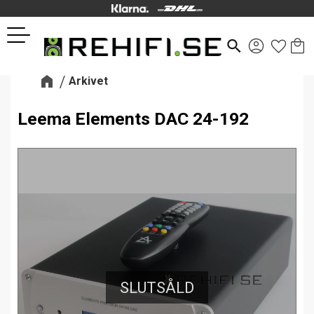
Kund
Favor
Meny
search
Arkivet
Leema Elements DAC 24-192
SLUTSÅLD