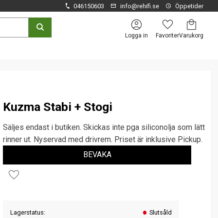
046150603
info@rehifi.se
Öppetider
Kundvagn
Favoriter
Logga in
Kuzma Stabi + Stogi
Säljes endast i butiken. Skickas inte pga siliconolja som lätt
rinner ut. Nyservad med drivrem. Priset är inklusive Pickup.
BEVAKA
Lägg till i favoriter
Lagerstatus
Slutsåld