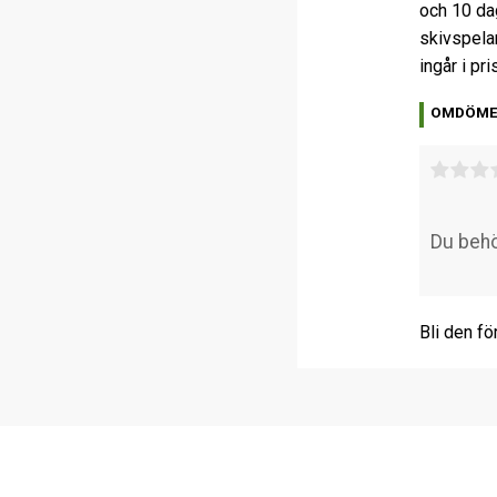
och 10 da
skivspela
ingår i pri
OMDÖM
Bli den fö