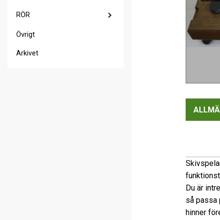
RÖR
Övrigt
Arkivet
ALLMÄ
Skivspelar
funktions
Du är intr
så passa p
hinner för