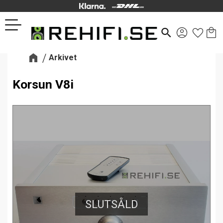
Kund
Favor
Meny
search
Arkivet
Korsun V8i
SLUTSÅLD