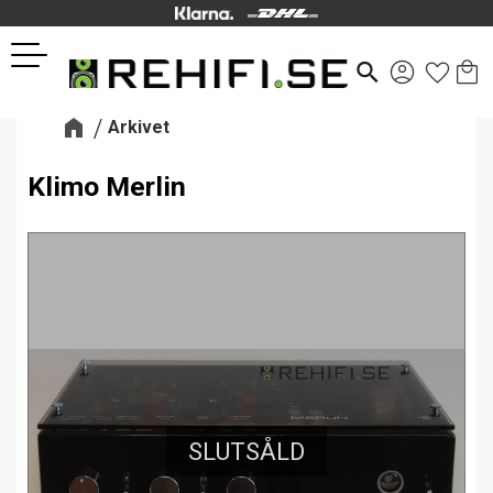
Kund
Favor
Meny
search
Arkivet
Klimo Merlin
SLUTSÅLD