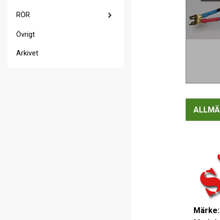
RÖR
Övrigt
Arkivet
ALLMÄ
Märke: