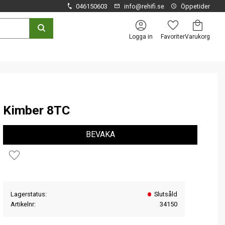
046150603
info@rehifi.se
Öppetider
Kundvagn
Favoriter
Logga in
Kimber 8TC
BEVAKA
Lägg till i favoriter
Lagerstatus
Slutsåld
Artikelnr
34150