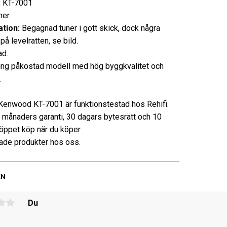
:
KT-7001
ner
tion:
Begagnad tuner i gott skick, dock några
å levelratten, se bild.
d.
tung påkostad modell med hög byggkvalitet och
.
Kenwood KT-7001 är funktionstestad hos Rehifi.
3 månaders garanti, 30 dagars bytesrätt och 10
öppet köp när du köper
de produkter hos oss.
EN
Du