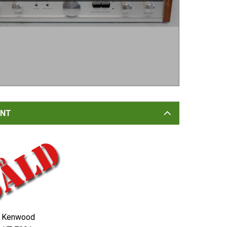
NT
Kenwood