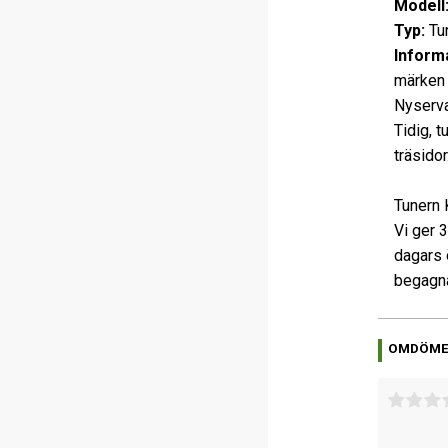
Modell
Typ:
Tu
Informa
märken p
Nyserva
Tidig, 
träsidor
Tunern 
Vi ger 
dagars 
begagna
OMDÖM