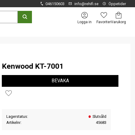
046150603
info@rehifi.se
Öppetider
Kundvagn
Favoriter
Logga in
Kenwood KT-7001
BEVAKA
Lägg till i favoriter
Lagerstatus
Slutsåld
Artikelnr
45683