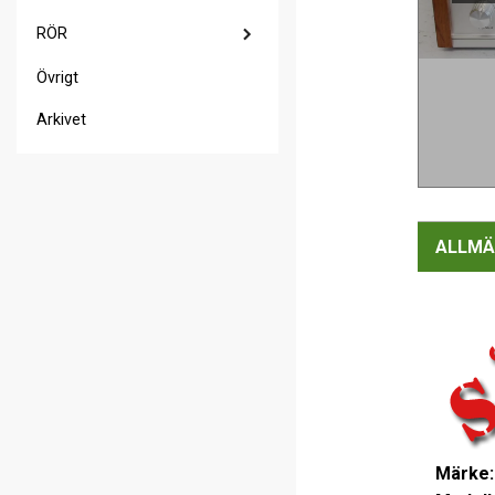
RÖR
Övrigt
Arkivet
ALLMÄ
Märke: