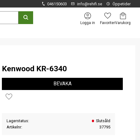
046150603
info@rehifi.se
Öppetider
Kundvagn
Favoriter
Logga in
Kenwood KR-6340
BEVAKA
Lägg till i favoriter
Lagerstatus
Slutsåld
Artikelnr
37795