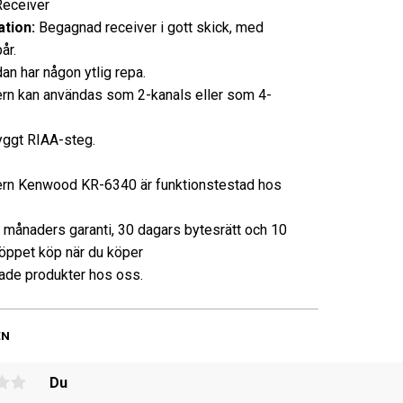
ceiver
tion:
Begagnad receiver i gott skick, med
år.
an har någon ytlig repa.
rn kan användas som 2-kanals eller som 4-
yggt RIAA-steg.
rn Kenwood KR-6340 är funktionstestad hos
3 månaders garanti, 30 dagars bytesrätt och 10
öppet köp när du köper
de produkter hos oss.
EN
Du