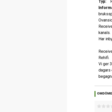
Typ:
Re
Informa
brukssp
Ovansid
Receive
kanals.
Har inb
Receive
Rehifi.
Vi ger 
dagars 
begagna
OMDÖM