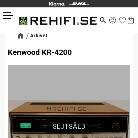
Kund
Favor
Meny
search
Arkivet
Kenwood KR-4200
SLUTSÅLD