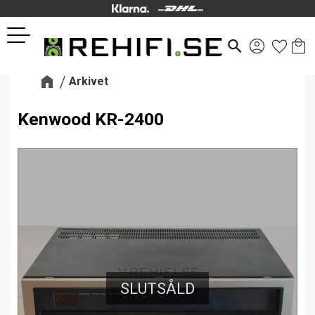
Kund
Favor
Meny
search
Arkivet
Kenwood KR-2400
SLUTSÅLD