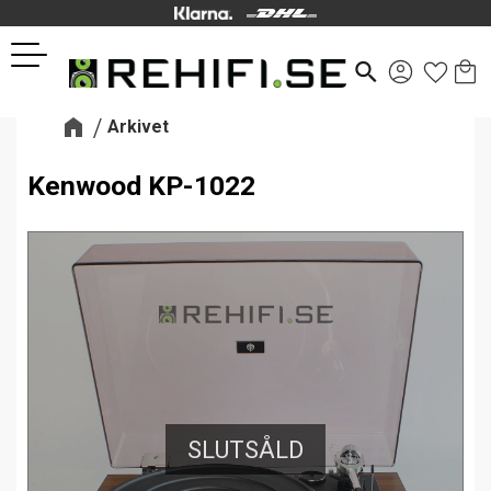
Kund
Favor
Meny
search
Arkivet
Kenwood KP-1022
SLUTSÅLD