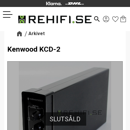
Kund
Favor
Meny
search
Arkivet
Kenwood KCD-2
SLUTSÅLD