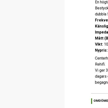
En högt
Bestyck
dubbla 
Frekve
Känslig
Impeda
Mått (
Vikt:
10
Nypris
Centerh
Rehifi.
Vi ger 
dagars 
begagna
OMDÖM