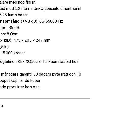
alare med hög finish.
ad med 5,25 tums Uni-Q coaxialelement samt
5,25 tums basar.
nsomfång (+/-3 dB):
65-55000 Hz
het:
86 dB
ns:
8 Ohm
BxHxD):
475 × 205 × 247 mm
,5 kg
:
15.000 kronor
ögtalaren KEF XQ50c är funktionstestad hos
3 månaders garanti, 30 dagars bytesrätt och 10
öppet köp när du köper
de produkter hos oss.
EN