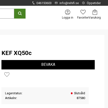
046150603
info@rehifi.se
Öppetider
Kundvagn
Favoriter
Logga in
KEF XQ50c
BEVAKA
Lägg till i favoriter
Lagerstatus
Slutsåld
Artikelnr
87580