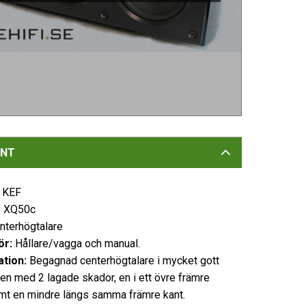
NT
:
KEF
:
XQ50c
nterhögtalare
ör:
Hållare/vagga och manual.
ation:
Begagnad centerhögtalare i mycket gott
en med 2 lagade skador, en i ett övre främre
mt en mindre längs samma främre kant.