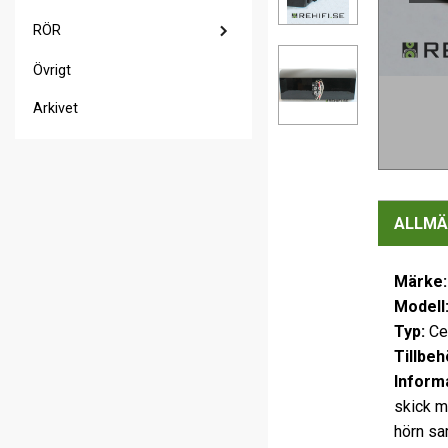
RÖR
Övrigt
Arkivet
ALLMÄ
Märke
Modell
Typ:
Ce
Tillbeh
Inform
skick m
hörn sa