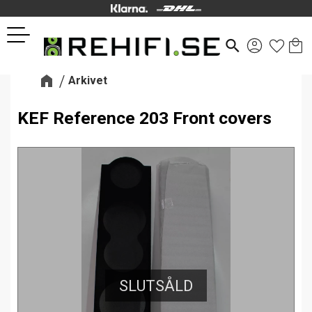
Kund
Favor
Meny
search
Arkivet
KEF Reference 203 Front covers
SLUTSÅLD